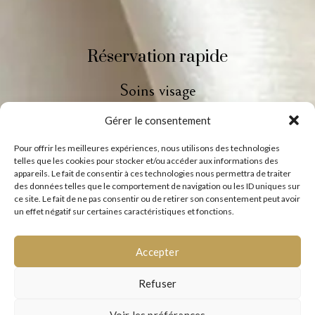
Réservation rapide
Soins visage
Gérer le consentement
Soins corps
Pour offrir les meilleures expériences, nous utilisons des technologies
Rituel beauté
telles que les cookies pour stocker et/ou accéder aux informations des
appareils. Le fait de consentir à ces technologies nous permettra de traiter
des données telles que le comportement de navigation ou les ID uniques sur
Le Head Spa
ce site. Le fait de ne pas consentir ou de retirer son consentement peut avoir
un effet négatif sur certaines caractéristiques et fonctions.
Réserver
Accepter
Refuser
Copyright © 2024 - Digithelp
Voir les préférences