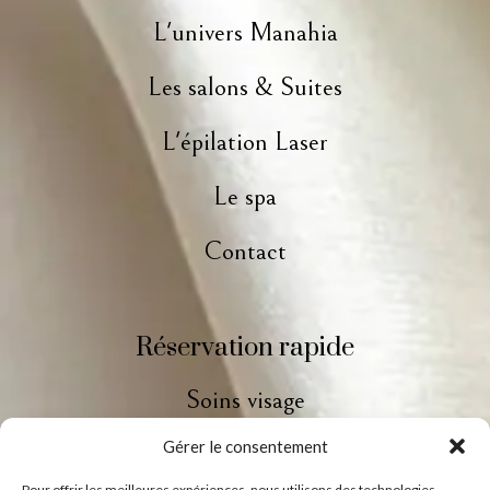
L'univers Manahia
Les salons & Suites
L'épilation Laser
Le spa
Contact
Réservation rapide
Soins visage
Gérer le consentement
Soins corps
Pour offrir les meilleures expériences, nous utilisons des technologies